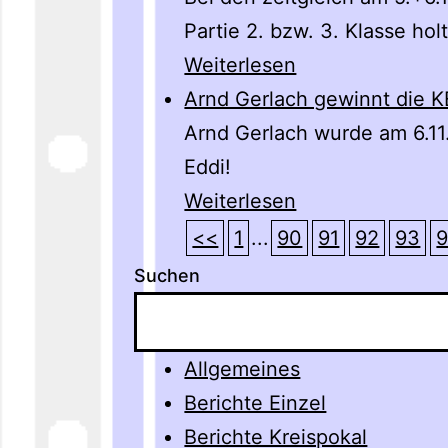
Partie 2. bzw. 3. Klasse hol
Weiterlesen
Arnd Gerlach gewinnt die K
Arnd Gerlach wurde am 6.11
Eddi!
Weiterlesen
<<
1
...
90
91
92
93
Suchen
Allgemeines
Berichte Einzel
Berichte Kreispokal