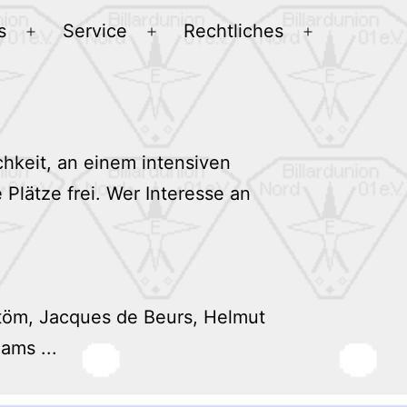
s
Service
Rechtliches
Menü
Menü
Menü
öffnen
öffnen
öffnen
chkeit, an einem intensiven
 Plätze frei. Wer Interesse an
stöm, Jacques de Beurs, Helmut
ams ...