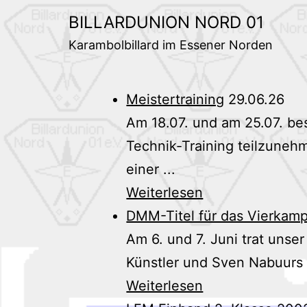
Zum
BILLARDUNION NORD 01
Inhalt
Karambolbillard im Essener Norden
springen
Meistertraining
29.06.26
Am 18.07. und am 25.07. bes
Technik-Training teilzunehm
einer ...
Weiterlesen
DMM-Titel für das Vierkam
Am 6. und 7. Juni trat uns
Künstler und Sven Nabuurs 
Weiterlesen