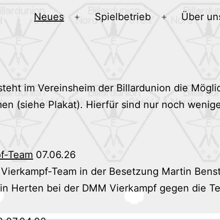
Neues
Spielbetrieb
Über un
Menü
Menü
öffnen
öffnen
teht im Vereinsheim der Billardunion die Mögli
en (siehe Plakat). Hierfür sind nur noch wenige
pf-Team
07.06.26
er Vierkampf-Team in der Besetzung Martin Ben
in Herten bei der DMM Vierkampf gegen die Te