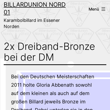
Zum
BILLARDUNION NORD
Menü
01
Inhalt
springen
Karambolbillard im Essener
Norden
2x Dreiband-Bronze
bei der DM
Bei den Deutschen Meisterschaften
2011 holte Gloria Abbenath sowohl
auf dem kleinen als auch auf dem
großen Billard jeweils Bronze im
Dreiband. Dabei unterlag sie in den