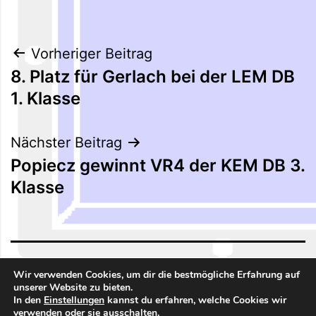
Beitragsnavigation
Vorheriger Beitrag
8. Platz für Gerlach bei der LEM DB
1. Klasse
Nächster Beitrag
Popiecz gewinnt VR4 der KEM DB 3.
Klasse
BILLARDUNION NORD 01
Wir verwenden Cookies, um dir die bestmögliche Erfahrung auf
unserer Website zu bieten.
In den
Einstellungen
kannst du erfahren, welche Cookies wir
Stolz präsentiert von
WordPress
.
verwenden oder sie ausschalten.