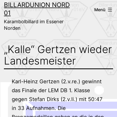
Zum
BILLARDUNION NORD
Menü
01
Inhalt
springen
Karambolbillard im Essener
Norden
„Kalle“ Gertzen wieder
Landesmeister
Karl-Heinz Gertzen (2.v.re.) gewinnt
das Finale der LEM DB 1. Klasse
gegen Stefan Dirks (2.v.li.) mit 50:47
in 33 Aufnahmen. Die
Bronzemedaillen gehen an die in den