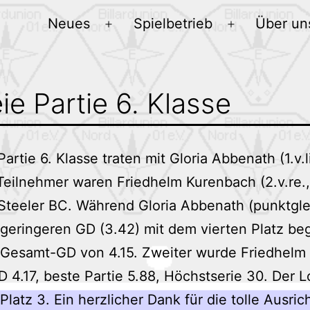
Neues
Spielbetrieb
Über un
Menü
Menü
öffnen
öffnen
e Partie 6. Klasse
tie 6. Klasse traten mit Gloria Abbenath (1.v.li.
 Teilnehmer waren Friedhelm Kurenbach (2.v.re.
n Steeler BC. Während Gloria Abbenath (punktgl
s geringeren GD (3.42) mit dem vierten Platz 
m Gesamt-GD von 4.15. Zweiter wurde Friedhelm 
D 4.17, beste Partie 5.88, Höchstserie 30. Der 
latz 3. Ein herzlicher Dank für die tolle Ausri