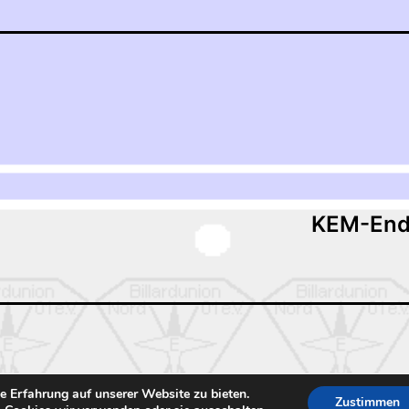
tion
KEM-Endr
e Erfahrung auf unserer Website zu bieten.
Zustimmen