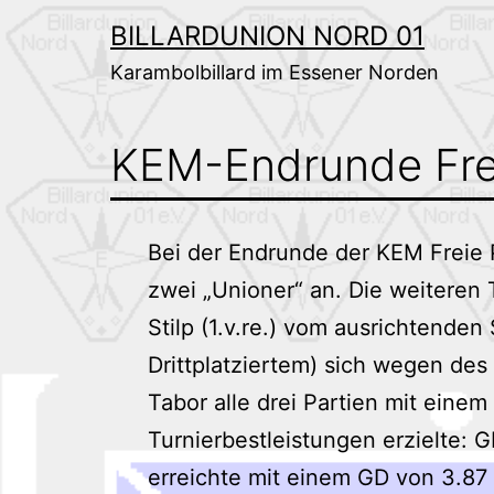
Zum
BILLARDUNION NORD 01
Inhalt
Karambolbillard im Essener Norden
springen
KEM-Endrunde Frei
Bei der Endrunde der KEM Freie Par
zwei „Unioner“ an. Die weiteren
Stilp (1.v.re.) vom ausrichtende
Drittplatziertem) sich wegen de
Tabor alle drei Partien mit eine
Turnierbestleistungen erzielte: G
erreichte mit einem GD von 3.87 P