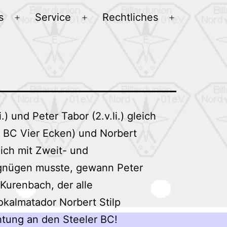
s
Service
Rechtliches
Menü
Menü
Menü
öffnen
öffnen
öffnen
) und Peter Tabor (2.v.li.) gleich
, BC Vier Ecken) und Norbert
eich mit Zweit- und
begnügen musste, gewann Peter
Kurenbach, der alle
Lokalmatador Norbert Stilp
chtung an den Steeler BC!