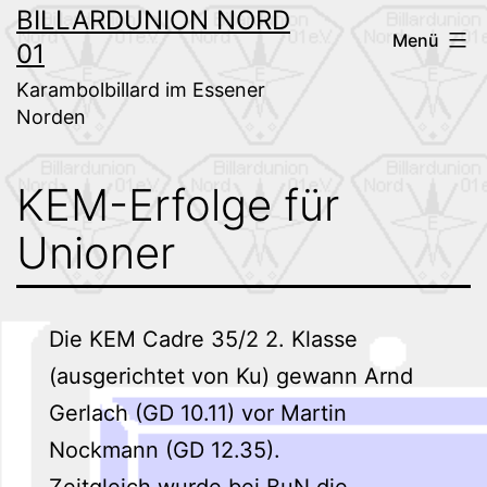
Zum
BILLARDUNION NORD
Menü
01
Inhalt
springen
Karambolbillard im Essener
Norden
KEM-Erfolge für
Unioner
Die KEM Cadre 35/2 2. Klasse
(ausgerichtet von Ku) gewann Arnd
Gerlach (GD 10.11) vor Martin
Nockmann (GD 12.35).
Zeitgleich wurde bei BuN die