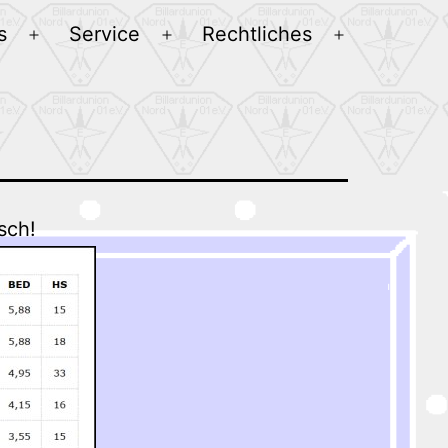
s
Service
Rechtliches
Menü
Menü
Menü
öffnen
öffnen
öffnen
sch!