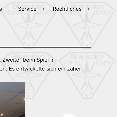
s
Service
Rechtliches
Menü
Menü
Menü
öffnen
öffnen
öffnen
„Zweite“ beim Spiel in
n. Es entwickelte sich ein zäher