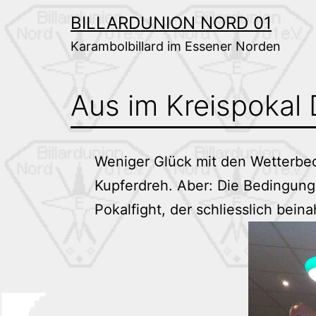
Zum
BILLARDUNION NORD 01
Inhalt
Karambolbillard im Essener Norden
springen
Aus im Kreispokal
Weniger Glück mit den Wetterbed
Kupferdreh. Aber: Die Bedingunge
Pokalfight, der schliesslich bei