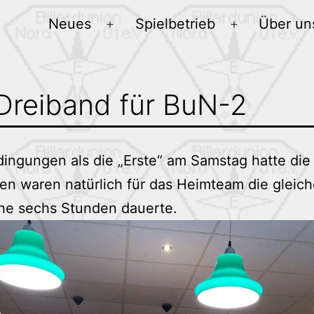
Neues
Spielbetrieb
Über un
Menü
Menü
öffnen
öffnen
 Dreiband für BuN-2
ingungen als die „Erste“ am Samstag hatte die 
n waren natürlich für das Heimteam die gleiche
nahe sechs Stunden dauerte.