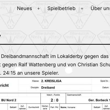
Neues
Spielbetrieb
Über un
Menü
Menü
öffnen
öffnen
y
te Dreibandmannschaft im Lokalderby gegen da
st gegen Ralf Wattenberg und von Christian Sc
. 24:15 an unsere Spieler.