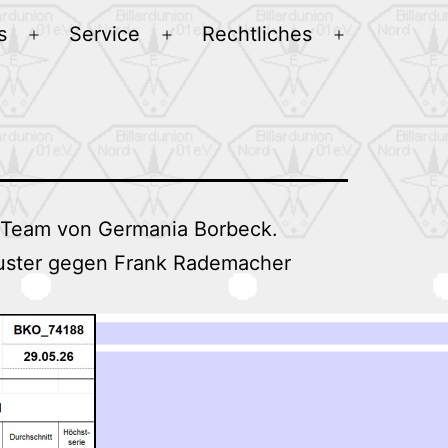
s
Service
Rechtliches
Menü
Menü
Menü
öffnen
öffnen
öffnen
s Team von Germania Borbeck.
huster gegen Frank Rademacher