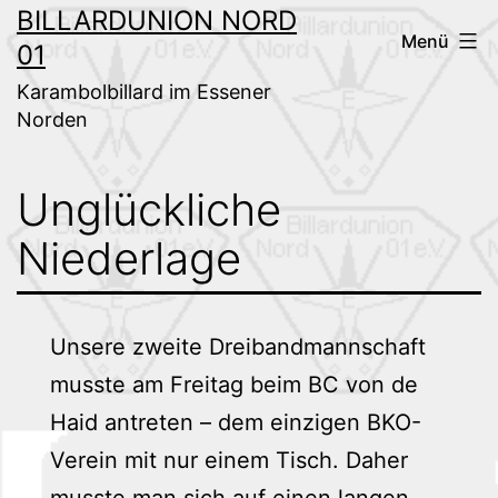
Zum
BILLARDUNION NORD
Menü
01
Inhalt
springen
Karambolbillard im Essener
Norden
Unglückliche
Niederlage
Unsere zweite Dreibandmannschaft
musste am Freitag beim BC von de
Haid antreten – dem einzigen BKO-
Verein mit nur einem Tisch. Daher
musste man sich auf einen langen