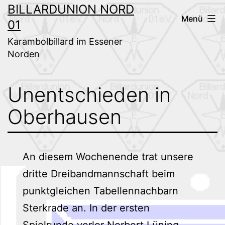
Zum
BILLARDUNION NORD
Menü
01
Inhalt
springen
Karambolbillard im Essener
Norden
Unentschieden in
Oberhausen
An diesem Wochenende trat unsere
dritte Dreibandmannschaft beim
punktgleichen Tabellennachbarn
Sterkrade an. In der ersten
Spielrunde verlor Norbert Lüning