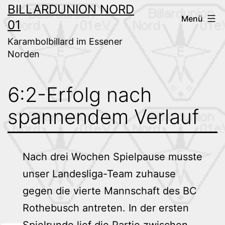
Zum
BILLARDUNION NORD
Menü
01
Inhalt
springen
Karambolbillard im Essener
Norden
6:2-Erfolg nach
spannendem Verlauf
Nach drei Wochen Spielpause musste
unser Landesliga-Team zuhause
gegen die vierte Mannschaft des BC
Rothebusch antreten. In der ersten
Spielrunde lief die Partie zwischen