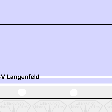
tion
SV Langenfeld