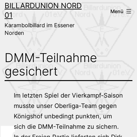
Zum
BILLARDUNION NORD
Menü
01
Inhalt
springen
Karambolbillard im Essener
Norden
DMM-Teilnahme
gesichert
Im letzten Spiel der Vierkampf-Saison
musste unser Oberliga-Team gegen
Königshof unbedingt punkten, um
sich die DMM-Teilnahme zu sichern.
In der Freien Partie lieferten sich Dirk