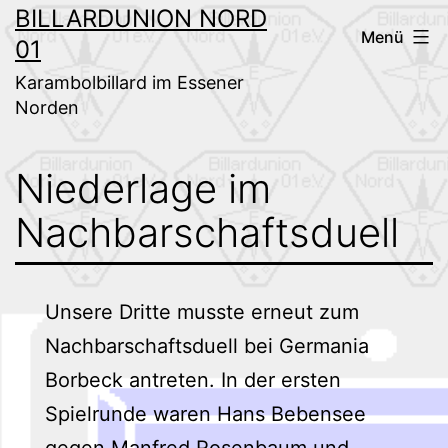
Zum
BILLARDUNION NORD
Menü
01
Inhalt
springen
Karambolbillard im Essener
Norden
Niederlage im
Nachbarschaftsduell
Unsere Dritte musste erneut zum
Nachbarschaftsduell bei Germania
Borbeck antreten. In der ersten
Spielrunde waren Hans Bebensee
gegen Manfred Rosenbaum und