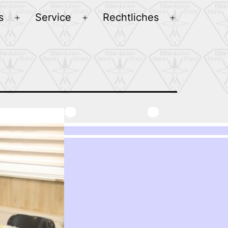
s
Service
Rechtliches
Menü
Menü
Menü
öffnen
öffnen
öffnen