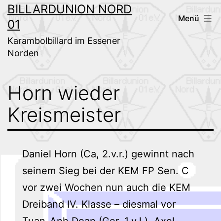
Zum
BILLARDUNION NORD
Menü
01
Inhalt
springen
Karambolbillard im Essener
Norden
Horn wieder
Kreismeister
Daniel Horn (Ca, 2.v.r.) gewinnt nach
seinem Sieg bei der KEM FP Sen. C
vor zwei Wochen nun auch die KEM
Dreiband IV. Klasse – diesmal vor
Tuan-Anh Doan (Ger, 1.v.l.), Axel