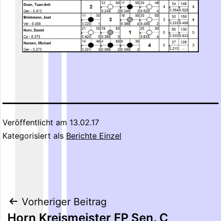
Veröffentlicht am
13.02.17
Kategorisiert als
Berichte Einzel
Beitragsnavigation
Vorheriger Beitrag
Horn Kreismeister FP Sen. C