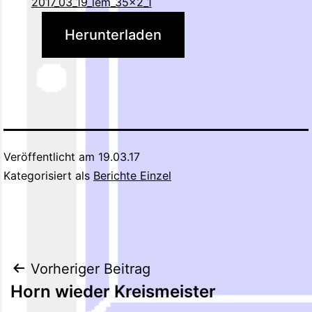
2017_03_19_lem_35x2_1
Herunterladen
Veröffentlicht am
19.03.17
Kategorisiert als
Berichte Einzel
Beitragsnavigation
Vorheriger Beitrag
Horn wieder Kreismeister