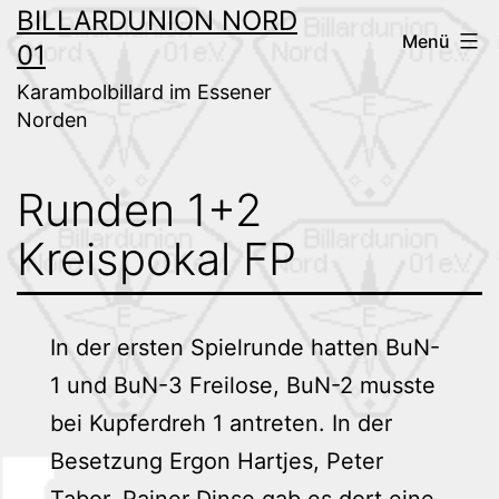
Zum
BILLARDUNION NORD
Menü
01
Inhalt
springen
Karambolbillard im Essener
Norden
Runden 1+2
Kreispokal FP
In der ersten Spielrunde hatten BuN-
1 und BuN-3 Freilose, BuN-2 musste
bei Kupferdreh 1 antreten. In der
Besetzung Ergon Hartjes, Peter
Tabor, Rainer Dinse gab es dort eine