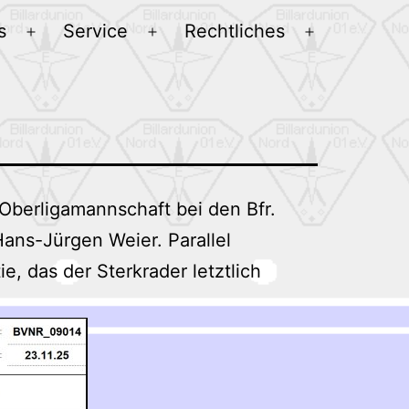
s
Service
Rechtliches
Menü
Menü
Menü
öffnen
öffnen
öffnen
Oberligamannschaft bei den Bfr.
ans-Jürgen Weier. Parallel
e, das der Sterkrader letztlich