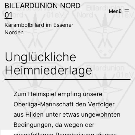
Zum
BILLARDUNION NORD
Menü
01
Inhalt
springen
Karambolbillard im Essener
Norden
Unglückliche
Heimniederlage
Zum Heimspiel empfing unsere
Oberliga-Mannschaft den Verfolger
aus Hilden unter etwas ungewohnten
Bedingungen, da wegen der
ausgefallenen Raumheizung diverse