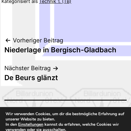
Kategorisiert als
Technik 1. (TB)
Beitragsnavigation
Vorheriger Beitrag
Niederlage in Bergisch-Gladbach
Nächster Beitrag
De Beurs glänzt
BILLARDUNION NORD 01
Wir verwenden Cookies, um dir die bestmögliche Erfahrung auf
unserer Website zu bieten.
In den
Einstellungen
kannst du erfahren, welche Cookies wir
Stolz präsentiert von
WordPress
.
verwenden oder sie ausschalten.